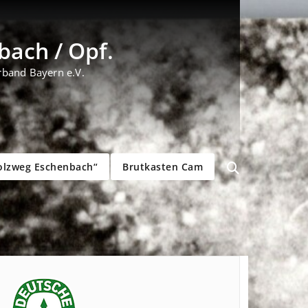
ach / Opf.
rband Bayern e.V.
olzweg Eschenbach“
Brutkasten Cam