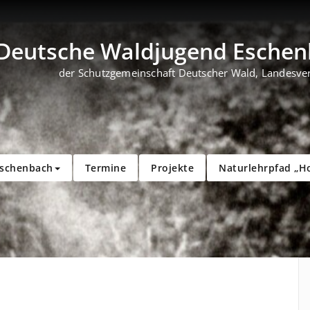
Deutsche Waldjugend Eschenb
der Schutzgemeinschaft Deutscher Wald, Landesve
Eschenbach
Termine
Projekte
Naturlehrpfad „H