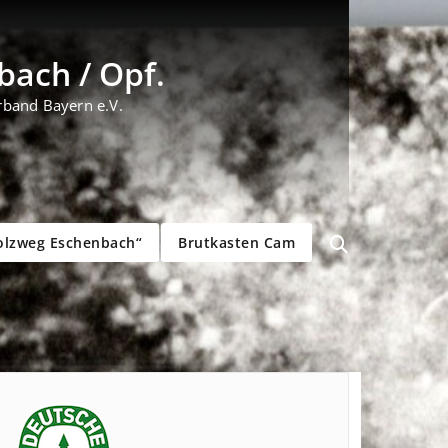
ach / Opf.
rband Bayern e.V.
olzweg Eschenbach“
Brutkasten Cam