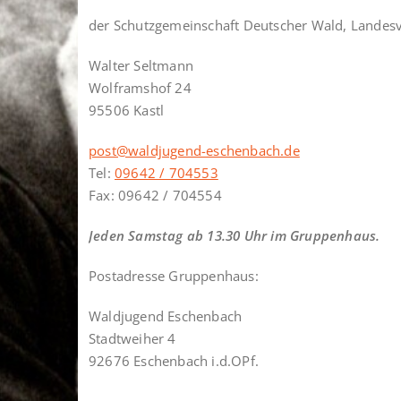
der Schutzgemeinschaft Deutscher Wald, Landes
Walter Seltmann
Wolframshof 24
95506 Kastl
post@waldjugend-eschenbach.de
Tel:
09642 / 704553
Fax: 09642 / 704554
Jeden Samstag ab 13.30 Uhr im Gruppenhaus.
Postadresse Gruppenhaus:
Waldjugend Eschenbach
Stadtweiher 4
92676 Eschenbach i.d.OPf.