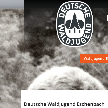
Zum
Inhalt
springen
Waldjugend 
Deutsche Waldjugend Eschenbach