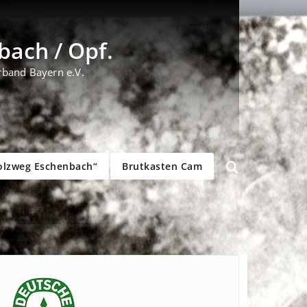
ach / Opf.
rband Bayern e.V.
olzweg Eschenbach“
Brutkasten Cam