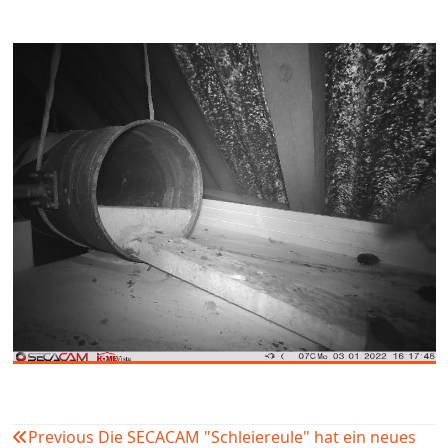
Previous
Die SECACAM "Schleiereule" hat ein neues
Beitragsnavigation