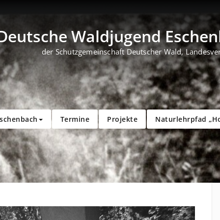
Deutsche Waldjugend Eschenb
der Schutzgemeinschaft Deutscher Wald, Landesve
Eschenbach
Termine
Projekte
Naturlehrpfad „H