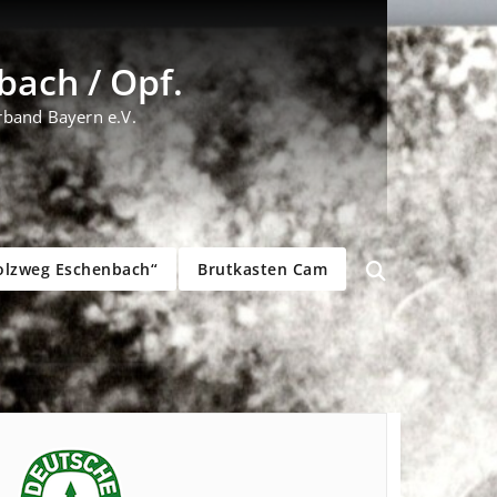
ach / Opf.
rband Bayern e.V.
olzweg Eschenbach“
Brutkasten Cam