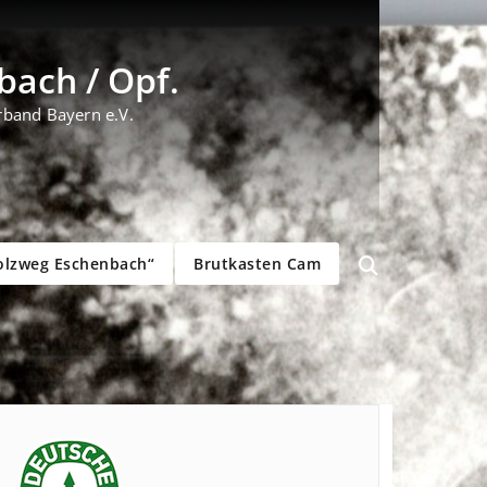
ach / Opf.
rband Bayern e.V.
olzweg Eschenbach“
Brutkasten Cam