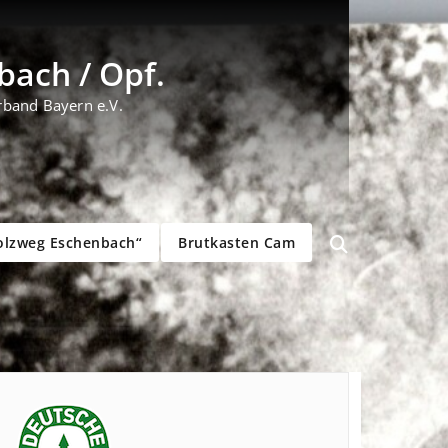
ach / Opf.
rband Bayern e.V.
olzweg Eschenbach“
Brutkasten Cam