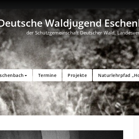
Deutsche Waldjugend Eschenb
der Schutzgemeinschaft Deutscher Wald, Landesve
Eschenbach
Termine
Projekte
Naturlehrpfad „H