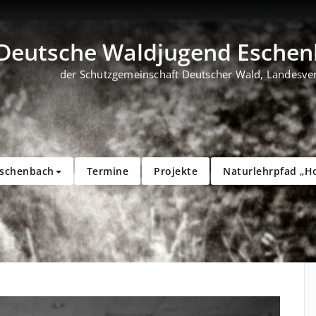
Deutsche Waldjugend Eschenb
der Schutzgemeinschaft Deutscher Wald, Landesve
Eschenbach
Termine
Projekte
Naturlehrpfad „H