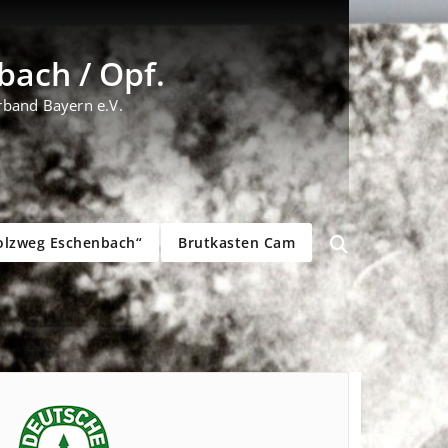
ach / Opf.
rband Bayern e.V.
olzweg Eschenbach“
Brutkasten Cam