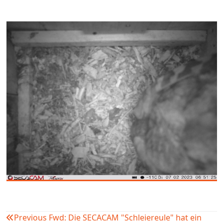
Previous
Fwd: Die SECACAM "Schleiereule" hat ein
Beitragsnavigation