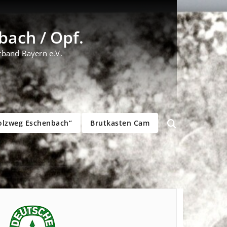
ach / Opf.
rband Bayern e.V.
olzweg Eschenbach“
Brutkasten Cam