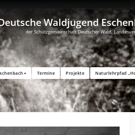
Deutsche Waldjugend Eschenb
der Schutzgemeinschaft Deutscher Wald, Landesve
Eschenbach
Termine
Projekte
Naturlehrpfad „H