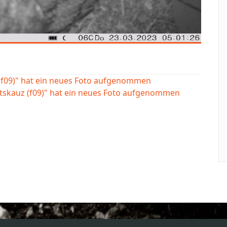
(f09)" hat ein neues Foto aufgenommen
tskauz (f09)" hat ein neues Foto aufgenommen