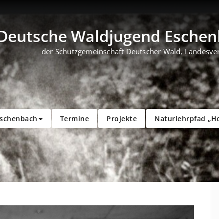
Deutsche Waldjugend Eschenb
der Schutzgemeinschaft Deutscher Wald, Landesve
Eschenbach
Termine
Projekte
Naturlehrpfad „H