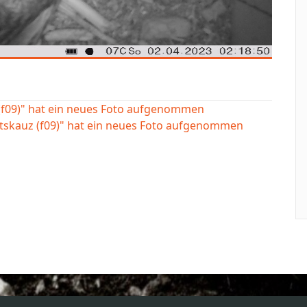
(f09)" hat ein neues Foto aufgenommen
tskauz (f09)" hat ein neues Foto aufgenommen