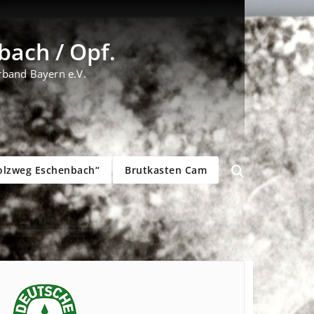
ach / Opf.
rband Bayern e.V.
olzweg Eschenbach“
Brutkasten Cam