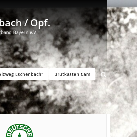
ach / Opf.
rband Bayern e.V.
olzweg Eschenbach“
Brutkasten Cam