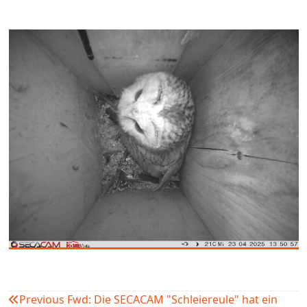
Previous
Fwd: Die SECACAM "Schleiereule" hat ein
Beitragsnavigation