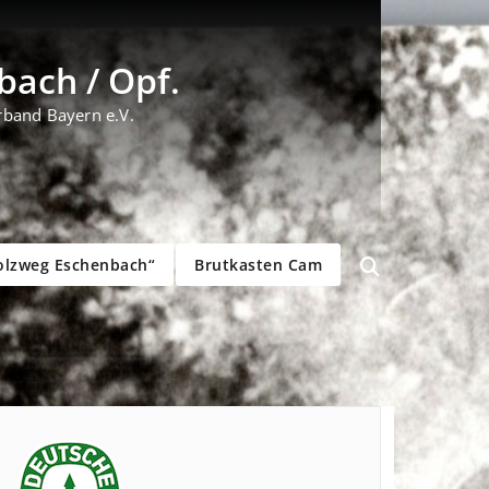
ach / Opf.
rband Bayern e.V.
olzweg Eschenbach“
Brutkasten Cam