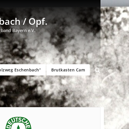
ach / Opf.
rband Bayern e.V.
olzweg Eschenbach“
Brutkasten Cam