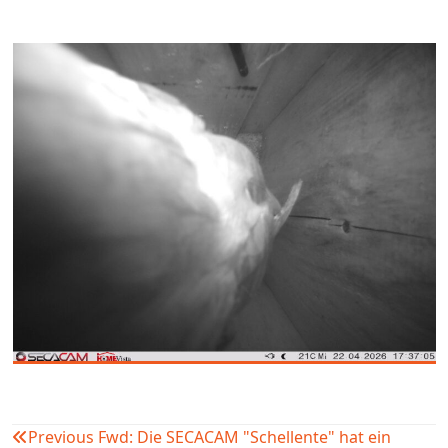
Previous
Fwd: Die SECACAM "Schellente" hat ein
Beitragsnavigation