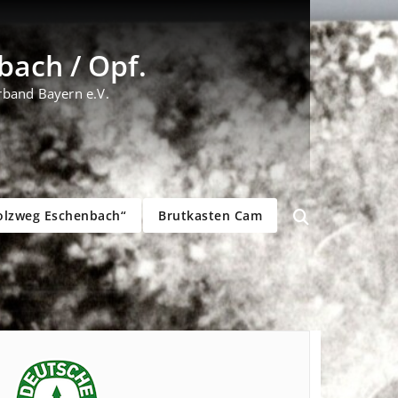
ach / Opf.
rband Bayern e.V.
olzweg Eschenbach“
Brutkasten Cam