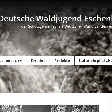
Deutsche Waldjugend Eschenb
der Schutzgemeinschaft Deutscher Wald, Landesve
Eschenbach
Termine
Projekte
Naturlehrpfad „H