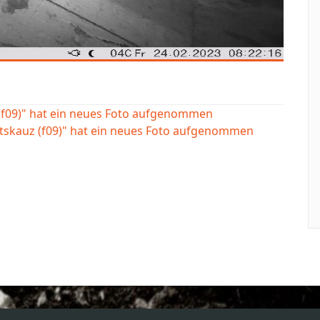
(f09)" hat ein neues Foto aufgenommen
tskauz (f09)" hat ein neues Foto aufgenommen