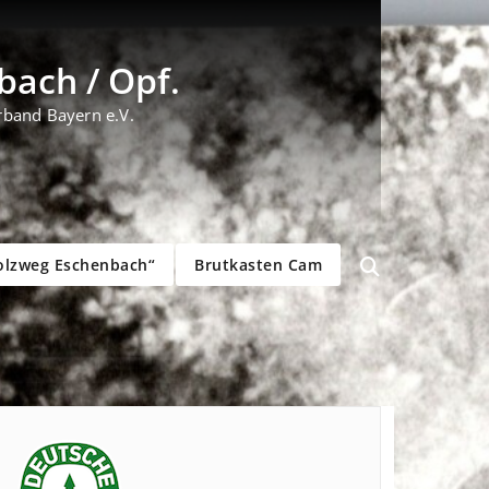
ach / Opf.
rband Bayern e.V.
olzweg Eschenbach“
Brutkasten Cam