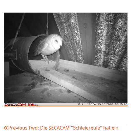
Previous
Fwd: Die SECACAM "Schleiereule" hat ein
Beitragsnavigation