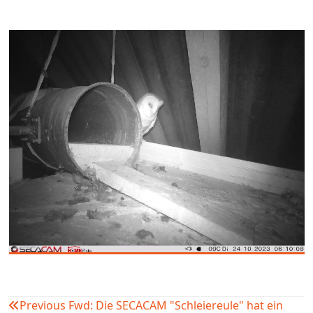
Previous
Fwd: Die SECACAM "Schleiereule" hat ein
Beitragsnavigation