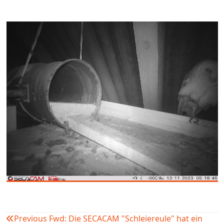
Previous
Fwd: Die SECACAM "Schleiereule" hat ein
Beitragsnavigation