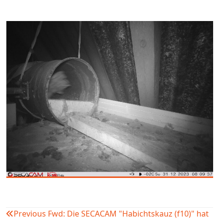
Previous
Fwd: Die SECACAM "Habichtskauz (f10)" hat
Beitragsnavigation