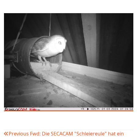
Previous
Fwd: Die SECACAM "Schleiereule" hat ein
Beitragsnavigation