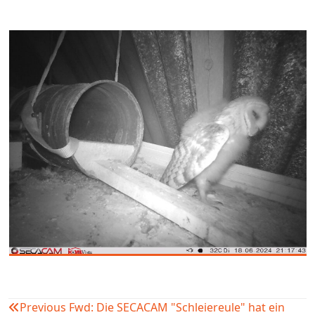
Previous
Fwd: Die SECACAM "Schleiereule" hat ein
Beitragsnavigation