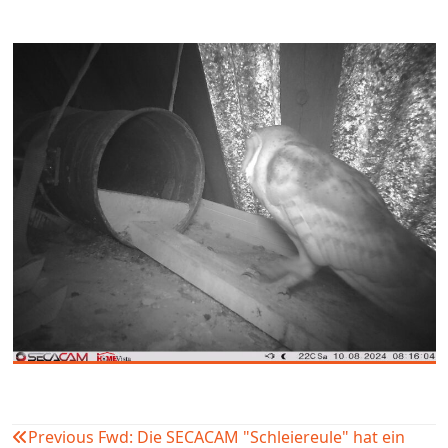
Previous
Fwd: Die SECACAM "Schleiereule" hat ein
Beitragsnavigation