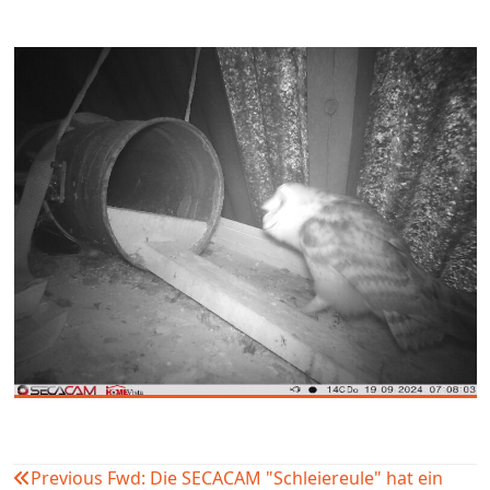
Previous
Fwd: Die SECACAM "Schleiereule" hat ein
Beitragsnavigation