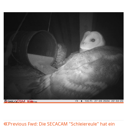
Previous
Fwd: Die SECACAM "Schleiereule" hat ein
Beitragsnavigation