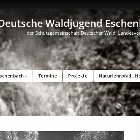
Deutsche Waldjugend Eschenb
der Schutzgemeinschaft Deutscher Wald, Landesve
Eschenbach
Termine
Projekte
Naturlehrpfad „H