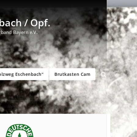
ach / Opf.
rband Bayern e.V.
olzweg Eschenbach“
Brutkasten Cam