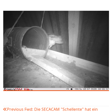
Previous
Fwd: Die SECACAM "Schellente" hat ein
Beitragsnavigation