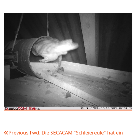
Previous
Fwd: Die SECACAM "Schleiereule" hat ein
Beitragsnavigation