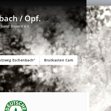
ach / Opf.
rband Bayern e.V.
olzweg Eschenbach“
Brutkasten Cam