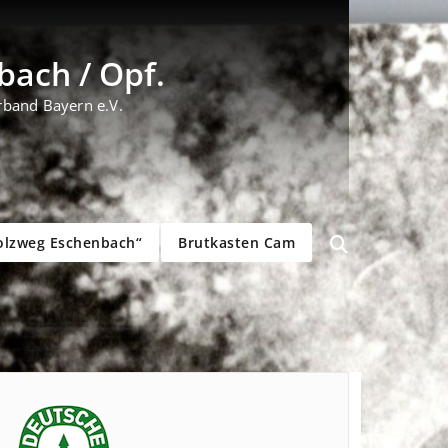
ach / Opf.
rband Bayern e.V.
olzweg Eschenbach“
Brutkasten Cam