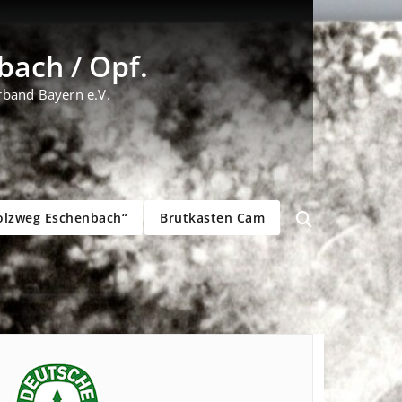
ach / Opf.
rband Bayern e.V.
olzweg Eschenbach“
Brutkasten Cam