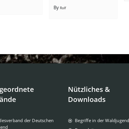
By
Rolf
geordnete
Nützliches &
ände
Downloads
desverband der Deutschen
Begriffe in der Waldjugen
gend