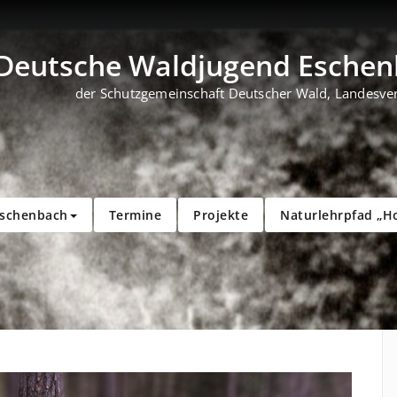
Deutsche Waldjugend Eschenb
der Schutzgemeinschaft Deutscher Wald, Landesve
Eschenbach
Termine
Projekte
Naturlehrpfad „H