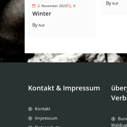
By
Rolf
2. November 2023
0
Winter
By
Rolf
Kontakt & Impressum
über
Verb
Kontakt
Impressum
Bun
Waldju