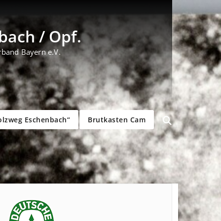
ach / Opf.
rband Bayern e.V.
olzweg Eschenbach“
Brutkasten Cam