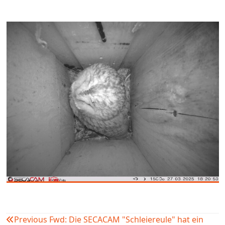
Previous
Fwd: Die SECACAM "Schleiereule" hat ein
Beitragsnavigation