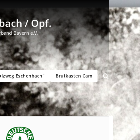
ach / Opf.
rband Bayern e.V.
olzweg Eschenbach“
Brutkasten Cam