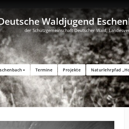
Deutsche Waldjugend Eschenb
der Schutzgemeinschaft Deutscher Wald, Landesve
Eschenbach
Termine
Projekte
Naturlehrpfad „H