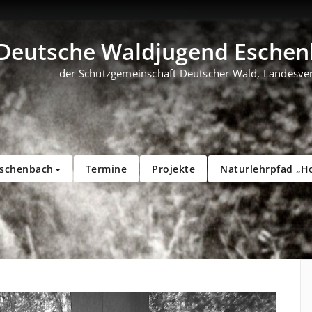
Deutsche Waldjugend Eschenb
der Schutzgemeinschaft Deutscher Wald, Landesve
Eschenbach
Termine
Projekte
Naturlehrpfad „H