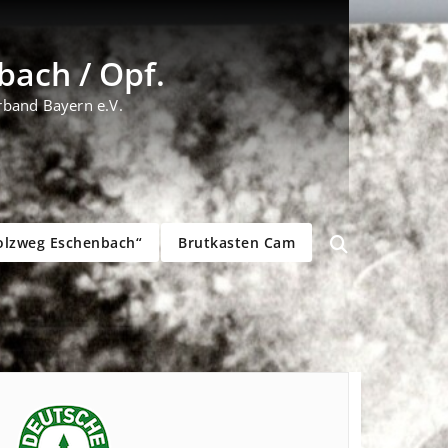
ach / Opf.
rband Bayern e.V.
olzweg Eschenbach“
Brutkasten Cam