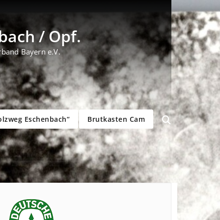
ach / Opf.
rband Bayern e.V.
olzweg Eschenbach“
Brutkasten Cam