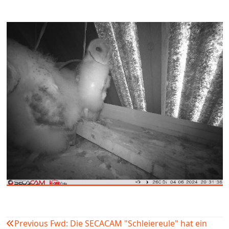
Previous
Fwd: Die SECACAM "Schleiereule" hat ein
Beitragsnavigation