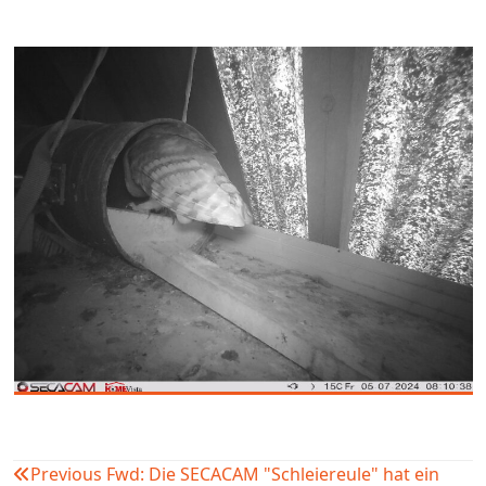
Previous
Fwd: Die SECACAM "Schleiereule" hat ein
Beitragsnavigation