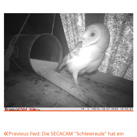
Previous
Fwd: Die SECACAM "Schleiereule" hat ein
Beitragsnavigation