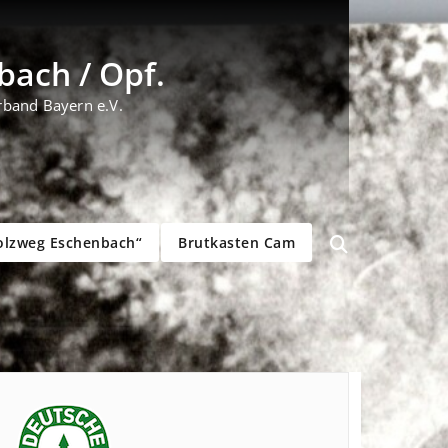
ach / Opf.
rband Bayern e.V.
olzweg Eschenbach“
Brutkasten Cam