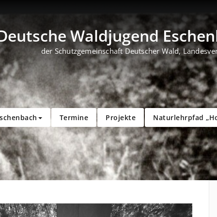
Deutsche Waldjugend Eschenb
der Schutzgemeinschaft Deutscher Wald, Landesve
Eschenbach
Termine
Projekte
Naturlehrpfad „H