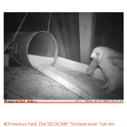
Previous
Fwd: Die SECACAM "Schleiereule" hat ein
Beitragsnavigation