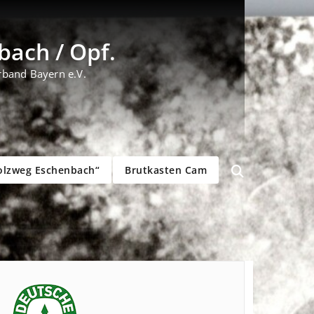
ach / Opf.
rband Bayern e.V.
olzweg Eschenbach“
Brutkasten Cam