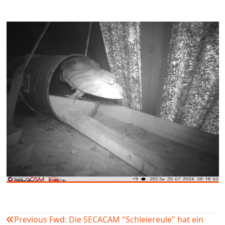
Previous
Fwd: Die SECACAM "Schleiereule" hat ein
Beitragsnavigation