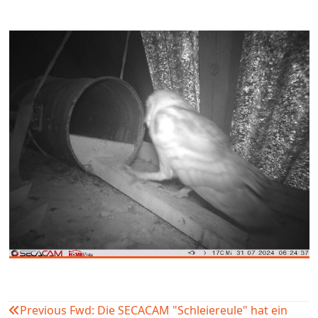
Previous
Fwd: Die SECACAM "Schleiereule" hat ein
Beitragsnavigation