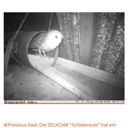
Previous
Fwd: Die SECACAM "Schleiereule" hat ein
Beitragsnavigation