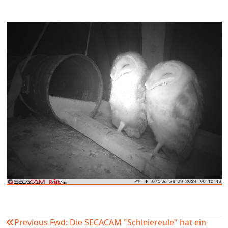
Previous
Fwd: Die SECACAM "Schleiereule" hat ein
Beitragsnavigation