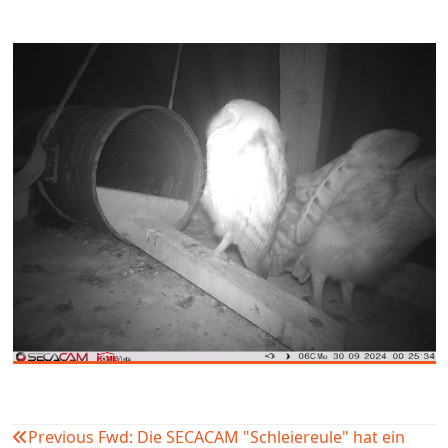
Previous
Fwd: Die SECACAM "Schleiereule" hat ein
Beitragsnavigation