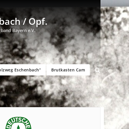
ach / Opf.
rband Bayern e.V.
olzweg Eschenbach“
Brutkasten Cam