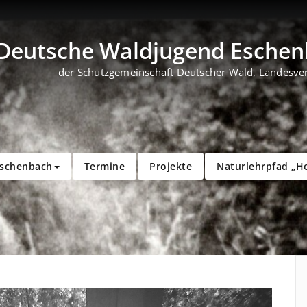
Deutsche Waldjugend Eschenb
der Schutzgemeinschaft Deutscher Wald, Landesve
Eschenbach
Termine
Projekte
Naturlehrpfad „H